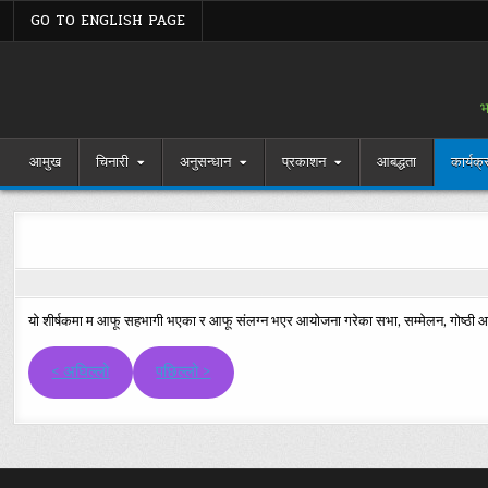
Skip
GO TO ENGLISH PAGE
to
content
भ
आमुख
चिनारी
अनुसन्धान
प्रकाशन
आबद्धता
कार्यक्
यो शीर्षकमा म आफू सहभागी भएका र आफू संलग्न भएर आयोजना गरेका सभा, सम्मेलन, गोष्ठी आदि
< अघिल्लो
पछिल्लो >