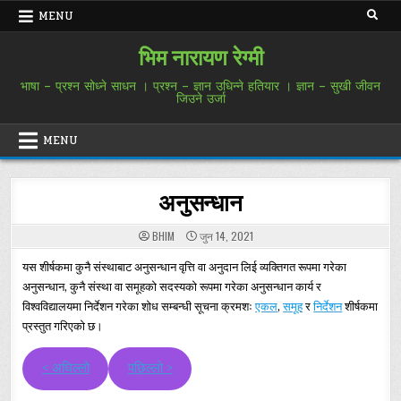
Skip
MENU
to
content
भिम नारायण रेग्मी
भाषा – प्रश्न सोध्ने साधन । प्रश्न – ज्ञान उधिन्ने हतियार । ज्ञान – सुखी जीवन
जिउने उर्जा
MENU
अनुसन्धान
BHIM
जुन 14, 2021
यस शीर्षकमा कुनै संस्थाबाट अनुसन्धान वृत्ति वा अनुदान लिई व्यक्तिगत रूपमा गरेका
अनुसन्धान, कुनै संस्था वा समूहको सदस्यको रूपमा गरेका अनुसन्धान कार्य र
विश्वविद्यालयमा निर्देशन गरेका शोध सम्बन्धी सूचना क्रमशः
एकल
,
समूह
र
निर्देशन
शीर्षकमा
प्रस्तुत गरिएको छ।
< अघिल्लो
पछिल्लो >