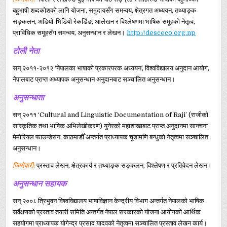
बहुभाषी शब्दकोशको लागि योजना, समुदायसँग समन्वय, क्षेत्रगत अध्ययन, तथ्याङ्क
सङ्कलन, अडियो-भिडियो रेकर्डिङ, आलेखन र विश्लेषणमा भाषिक समूहको नेतृत्व,
प्राविधिक समूहसँग समन्वय, अनुसन्धान र लेखन।
http://desceco.org.np
टोली नेता
सन् २०११-२०१२ ‘नेपालका भाषाको प्रकारपरक अध्ययन’, विश्वविद्यालय अनुदान आयोग,
नेपालबाट प्राप्त अध्यापक अनुसन्धान अनुदानबाट सञ्चालित अनुसन्धान।
अनुसन्धाता
सन् २०११ ‘Cultural and Linguistic Documentation of Raji’ (राजीको
सांस्कृतिक तथा भाषिक अभिलेखीकरण) युनेस्को महाशाखाबाट प्राप्त अनुदानमा सान्त्वना
मेमोरियल फाउन्डेसन, काठमाडौँ अन्तर्गत प्राध्यापक चूडामणि बन्धुको नेतृत्वमा सञ्चालित
अनुसन्धान।
जिम्मेवारी
:
प्रस्ताव लेखन, क्षेत्रकार्य र तथ्याङ्क सङ्कलन, विश्लेषण र प्रतिवेदन लेखन।
अनुसन्धान सहायक
सन् २००८ त्रिभुवन विश्वविद्यालय भाषाविज्ञान केन्द्रीय विभाग अन्तर्गत नेपालको भाषिक
सर्वेक्षणको प्रस्ताव तयारी समिति अन्तर्गत नेपाल सरकारको योजना आयोगको आर्थिक
सहयोगमा प्राध्यापक योगेन्द्र प्रसाद यादवको नेतृत्वमा सञ्चालित प्रस्ताव लेखन कार्य।