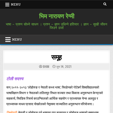
Skip
MENU
to
content
भिम नारायण रेग्मी
भाषा – प्रश्न सोध्ने साधन । प्रश्न – ज्ञान उधिन्ने हतियार । ज्ञान – सुखी जीवन
जिउने उर्जा
MENU
समूह
BHIM
जुन 14, 2021
टोली सदस्य
सन् २०११-२०१३ ‘लोहोरुङ र नेपाली कथ्य भाषा’, स्विडेनको गोटेबर्ग विश्वविद्यालयको
भाषाविज्ञान विभाग र नेपालको ललितपुर स्थित सञ्चार तथा विकास अनुसन्धान केन्द्रको
सहकार्य, स्विडिस रिसर्च काउन्सिलको आर्थिक सहयोग र प्राध्यापक येन्स अलवुड र
प्राध्यापक माधव प्रसाद पोखरेलको नेतृत्वमा सञ्चालित अनुसन्धान परियोजना।
जिम्मेवारी
:
नेपाली र लोहोरुङ दुई भाषाका पाठ सङ्ग्रह र लोहोरुङ भाषाको बहुमाध्यम