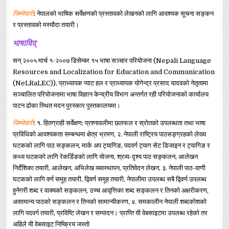
जिम्मेवारी
: नेपालको भाषिक सर्वेक्षणको प्रस्तावको लेखनको लागि आवश्यक सूचना सङ्कन
र प्रस्तावको मस्यौदा तयारी।
भाषाविद्
सन् २००५ मार्च १-२००७ डिसेम्बर १५ भाषा सञ्चार परियोजना (Nepali Language
Resources and Localization for Education and Communication
(NeLRaLEC)), प्राध्यापक प्याट हल र प्राध्यापक योगेन्द्र प्रसाद यादवको नेतृत्वमा
सञ्चालित परियोजनामा भाषा विज्ञान केन्द्रीय विभाग अन्तर्गत रही परियोजनाको कार्यालय
पाटन ढोका स्थित मदन पुरस्कार पुस्तकालयमा।
जिम्मेवारी
:
१. हितग्राही सर्वेक्षण: प्रश्नावलीमा छलफल र स्रोतको उपलब्धता तथा भाषा
प्रविधिको आवश्यकता सम्बन्धमा क्षेत्र भ्रमण, २. नेपाली राष्ट्रिय पाठसङ्ग्रहको लेख्य
घटकको लागि पाठ सङ्कलन, मार्क अप ट्यागिङ, पदवर्ग ट्याग सेट डिजाइन र ट्यागिङ र
कथ्य घटकको लागि रेकर्डिङको लागि योजना, श्रव्य-दृश्य पाठ सङ्कलन, आलेखन
निर्देशिका तयारी, आलेखन, अभिलेख व्यवस्थापन, प्रतिवेदन लेखन, ३. नेपाली पाठ-वाणी
घटकको लागि वर्ण समूह तयारी, द्विवर्ण समूह तयारी, नेपालीमा उपलब्ध सबै द्विवर्ण उपलब्ध
हुनेगरी शब्द र वाक्यको सङ्कलन, उच्च आवृत्तिका शब्द सङ्कलन र तिनको अक्षरीकरण,
असामान्य पाठको सङ्कलन र तिनको सामान्यीकरण, ४. समकालीन नेपाली शब्दकोशको
लागि पदवर्ग तयारी, प्रविष्टि लेखन र सम्पादन। प्राप्ति यी वेबसाइटमा उपलब्ध रहेको तर
अहिले यी वेबसाइट निष्क्रिय जस्तो